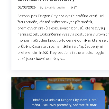
05/03/2026
By
Livia Marquette
0
Sezónní pas Dragon City poskytuje hráčům vzrušující
řadu odměn, včetně sběratelských předmětů,
prémiových draků a exkluzivních bonusů, které zvyšují
herní zážitek. Dokončením výzev a postupem v úrovníc
mohou hráči odemknout tyto cenné odměny, které se v
průběhu času staly rozmanitějšími a přizpůsobenými
preferencím hráčů. Key sections in the article: Toggle
Jaké jsou klíčové odměny v…