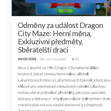
Odměny za událost Dragon
City Maze: Herní měna,
Exkluzivní předměty,
Sběratelští draci
04/03/2026
By
Livia Marquette
0
Akce Labyrint ve Hře Dragon City nabízí hráčům
možnost získat cennou herní měnu, včetně
Labyrintových mincí a Labyrintových tokenů, které jsou
klíčové pro odemykání exkluzivních odměn. Účastníci
mohou sbírat jedinečné předměty, jako jsou speciální
biotopy a dekorace, stejně jako různé sběratelské draky
z nichž každý má své vlastní vlastnosti a schopnosti.
Zapojte se do strategického…