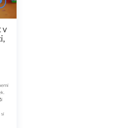
 v
i,
herní
ek.
či
si