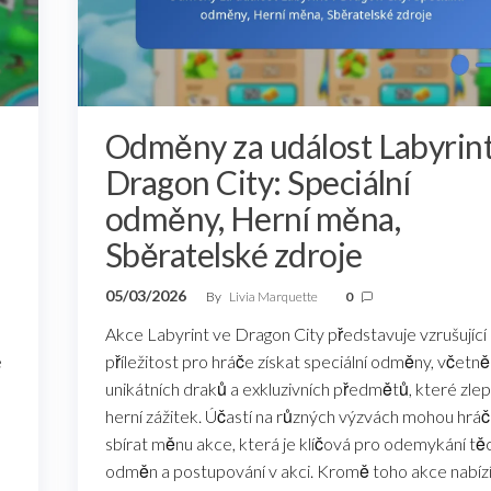
Odměny za událost Labyrint
Dragon City: Speciální
odměny, Herní měna,
Sběratelské zdroje
05/03/2026
By
Livia Marquette
0
Akce Labyrint ve Dragon City představuje vzrušující
é
příležitost pro hráče získat speciální odměny, včetně
unikátních draků a exkluzivních předmětů, které zlep
herní zážitek. Účastí na různých výzvách mohou hráč
sbírat měnu akce, která je klíčová pro odemykání tě
odměn a postupování v akci. Kromě toho akce nabíz