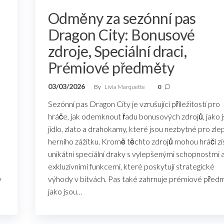
Odměny za sezónní pas
Dragon City: Bonusové
zdroje, Speciální draci,
Prémiové předměty
03/03/2026
By
Livia Marquette
0
Sezónní pas Dragon City je vzrušující příležitostí pro
hráče, jak odemknout řadu bonusových zdrojů, jako 
jídlo, zlato a drahokamy, které jsou nezbytné pro zle
herního zážitku. Kromě těchto zdrojů mohou hráči zí
unikátní speciální draky s vylepšenými schopnostmi 
exkluzivními funkcemi, které poskytují strategické
y
výhody v bitvách. Pas také zahrnuje prémiové před
jako jsou…