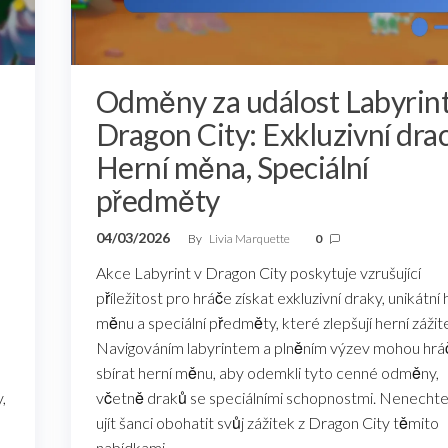
Odměny za událost Labyrint
Dragon City: Exkluzivní drac
Herní měna, Speciální
předměty
04/03/2026
By
Livia Marquette
0
Akce Labyrint v Dragon City poskytuje vzrušující
příležitost pro hráče získat exkluzivní draky, unikátní 
měnu a speciální předměty, které zlepšují herní zážit
Navigováním labyrintem a plněním výzev mohou hrá
sbírat herní měnu, aby odemkli tyto cenné odměny,
,
včetně draků se speciálními schopnostmi. Nenechte 
ujít šanci obohatit svůj zážitek z Dragon City těmito
nabídkami…