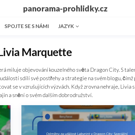
panorama-prohlidky.cz
SPOJTE SE S NÁMI
JAZYK
Livia Marquette
terá miluje objevování kouzelného světa Dragon City. S tal
událostí sdílí své postřehy a strategie na svém blogu, čím
ovat se v vzrušujících výzvách. Když zrovna nehraje, Livia s
jin a snění o svém dalším dobrodružství.