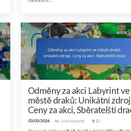
Odměny za akci Labyrint ve
městě draků: Unikátní zdroj
Ceny za akci, Sběratelští dra
03/03/2026
By
Livia Marquette
0
Akce Labyrint ve městě draků nabízí hráčům příležit