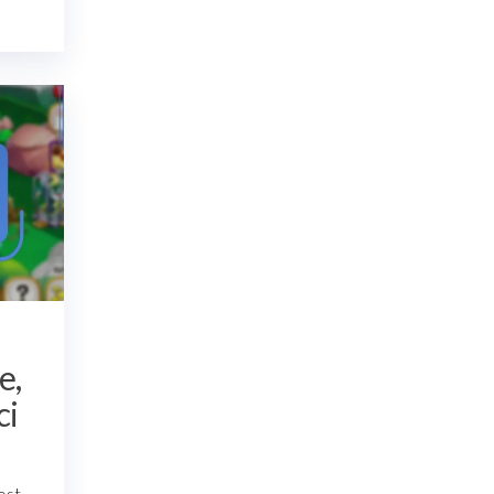
e,
ci
ost