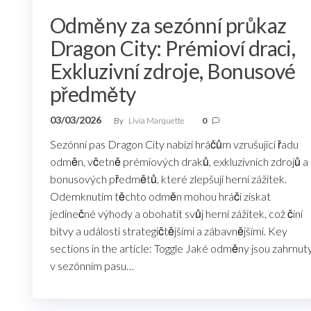
Odměny za sezónní průkaz
Dragon City: Prémioví draci,
Exkluzivní zdroje, Bonusové
předměty
03/03/2026
By
Livia Marquette
0
Sezónní pas Dragon City nabízí hráčům vzrušující řadu
odměn, včetně prémiových draků, exkluzivních zdrojů a
bonusových předmětů, které zlepšují herní zážitek.
Odemknutím těchto odměn mohou hráči získat
jedinečné výhody a obohatit svůj herní zážitek, což činí
bitvy a události strategičtějšími a zábavnějšími. Key
sections in the article: Toggle Jaké odměny jsou zahrnut
v sezónním pasu…