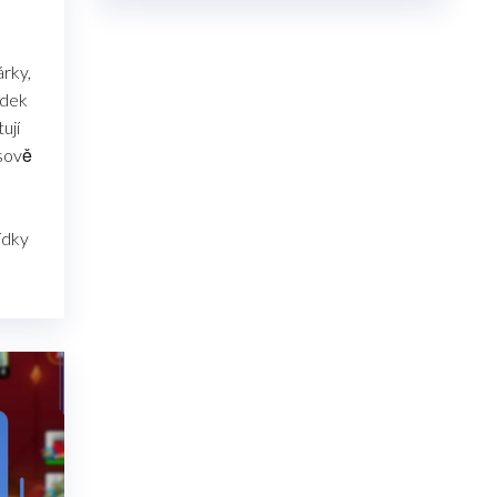
árky,
ídek
ují
asově
bídky