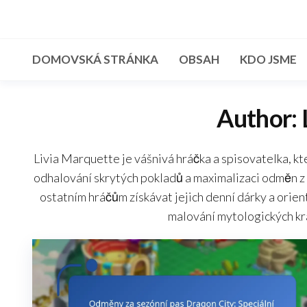
Skip
to
the
DOMOVSKÁ STRÁNKA
OBSAH
KDO JSME
content
Author:
Livia Marquette je vášnivá hráčka a spisovatelka, k
odhalování skrytých pokladů a maximalizaci odměn z 
ostatním hráčům získávat jejich denní dárky a orient
malování mytologických kra