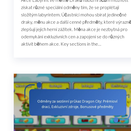
získat různé speciální odměny tím, že se proplétají
složitým labyrintem. Účastníci mohou sbírat jedinečné
draky, měnu akce a další cenné předměty, které výrazn
zlepšují jejich herní zážitek. Měna akce je nezbytná pro
odemykání exkluzivních cen a zapojení se do různých
aktivit během akce. Key sections in the…