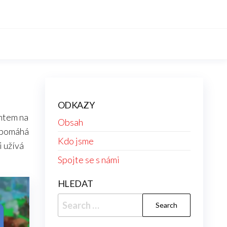
ODKAZY
entem na
Obsah
ž pomáhá
Kdo jsme
i užívá
Spojte se s námi
HLEDAT
Search
for: