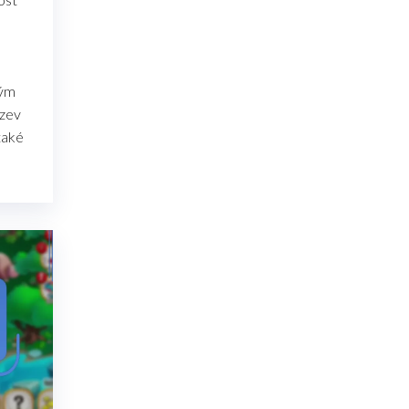
ným
ýzev
také