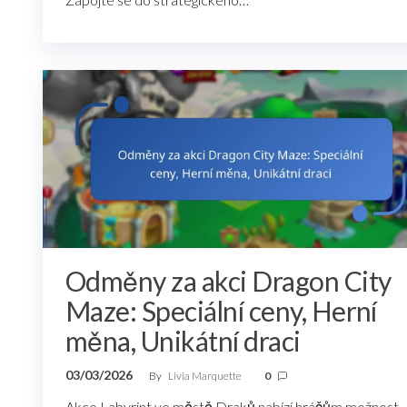
Odměny za akci Dragon City
Maze: Speciální ceny, Herní
měna, Unikátní draci
03/03/2026
By
Livia Marquette
0
Akce Labyrint ve městě Draků nabízí hráčům možnost