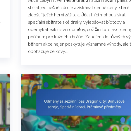
sbírat jedinečné zdroje a získávat cenné ceny, které
zlepšují jejich herní zážitek. Účastníci mohou získat
ě
speciální sběratelské draky, vylepšovat biotopy a
odemykat exkluzivní odměny, což činí tuto akci cen
počinem pro každého hráče. Zapojení do různých v
během akce nejen poskytuje významné výhody, ale 
obohacuje celkový…