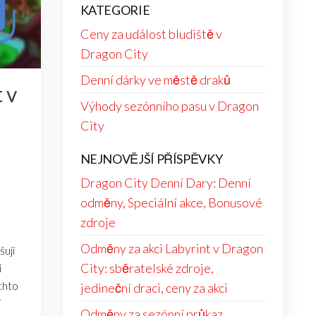
KATEGORIE
Ceny za událost bludiště v
Dragon City
Denní dárky ve městě draků
 v
Výhody sezónního pasu v Dragon
City
NEJNOVĚJŠÍ PŘÍSPĚVKY
Dragon City Denní Dary: Denní
odměny, Speciální akce, Bonusové
zdroje
Odměny za akci Labyrint v Dragon
šují
City: sběratelské zdroje,
i
chto
jedineční draci, ceny za akci
í
Odměny za sezónní průkaz