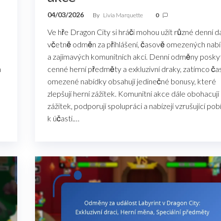
04/03/2026
By
Livia Marquette
0
Ve hře Dragon City si hráči mohou užít různé denní d
včetně odměn za přihlášení, časově omezených nab
a zajímavých komunitních akcí. Denní odměny poskyt
h
cenné herní předměty a exkluzivní draky, zatímco č
omezené nabídky obsahují jedinečné bonusy, které
zlepšují herní zážitek. Komunitní akce dále obohacují
zážitek, podporují spolupráci a nabízejí vzrušující po
k účasti.…