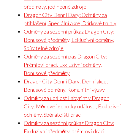
předměty, jedinečné zdroje
Dragon City Denní Dary: Odměny za
přihlášení, Speciální akce, Dárkové truhly
Odměny za sezónní průkaz Dragon City:
Bonusové předměty, Exkluzivní odměny,
Sbíratelné zdroje
Odměny za sezónní pas Dragon City:
Prémioví draci, Exkluzivní odměny,
Bonusové předměty
Dragon City Denní Dary: Denní akce,
Bonusové odměny, Komunitní výzvy
Odměny za událost Labyrint v Dragon
City: Měnové jednotky události, Exkluzivní
odměny, Sběratelští draci
Odměny za sezónní průkaz Dragon City:
Exkluzivní předměty, prémioví draci,