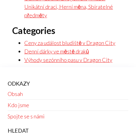
Unikátní draci, Herní měna, Sbíratelné
předměty
Categories
Ceny za událost bludiště v Dragon City
Denní dárky ve městě draků
Výhody sezónního pasu v Dragon City
ODKAZY
Obsah
Kdo jsme
Spojte se s námi
HLEDAT