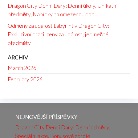
Dragon City Denní Dary: Denní úkoly, Unikátní
předměty, Nabídky na omezenou dobu
Odměny za událost Labyrint v Dragon City:
Exkluzivní draci, ceny za událost, jedinečné
předměty
ARCHIV
March 2026
February 2026
NEJNOVĚJŠÍ PŘÍSPĚVKY
Dragon City Denní Dary: Denní odměny,
Speciální akce, Bonusové zdroje