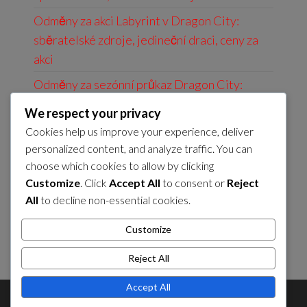
Odměny za akci Labyrint v Dragon City:
sběratelské zdroje, jedineční draci, ceny za
akci
Odměny za sezónní průkaz Dragon City:
Bonusové předměty, Exkluzivní draci,
We respect your privacy
Prémiové zdroje
Cookies help us improve your experience, deliver
Dragon City Denní Dary: Denní úkoly,
personalized content, and analyze traffic. You can
choose which cookies to allow by clicking
Unikátní předměty, Nabídky na omezenou
Customize
. Click
Accept All
to consent or
Reject
dobu
All
to decline non-essential cookies.
Odměny za událost Labyrint v Dragon City:
Exkluzivní draci, ceny za událost, jedinečné
Customize
předměty
Reject All
Accept All
Theme by
EnvoThemes