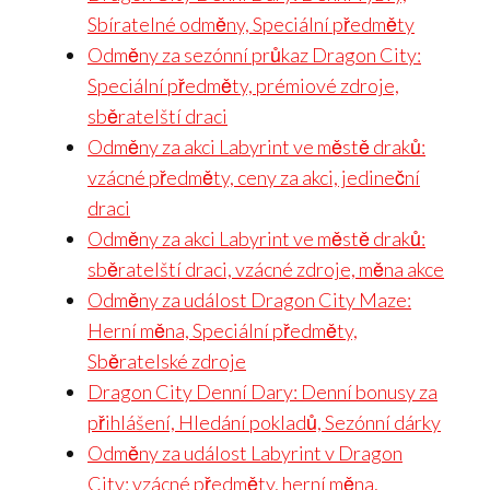
Sbíratelné odměny, Speciální předměty
Odměny za sezónní průkaz Dragon City:
Speciální předměty, prémiové zdroje,
sběratelští draci
Odměny za akci Labyrint ve městě draků:
vzácné předměty, ceny za akci, jedineční
draci
Odměny za akci Labyrint ve městě draků:
sběratelští draci, vzácné zdroje, měna akce
Odměny za událost Dragon City Maze:
Herní měna, Speciální předměty,
Sběratelské zdroje
Dragon City Denní Dary: Denní bonusy za
přihlášení, Hledání pokladů, Sezónní dárky
Odměny za událost Labyrint v Dragon
City: vzácné předměty, herní měna,