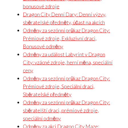
bonusové zdroje
Dragon City Denní Dary: Denní výzvy,
sběratelské předměty, účast na akcích
Odměny za sezónní průkaz Dragon City:
Prémiové zdroje, Exkluzivní draci,
Bonusové odměny
Odměny za událost Labyrint v Dragon
City: vzácné zdroje, herní měna, speciální
ceny
Odměny za sezónní průkaz Dragon City:
Prémiové zdroje, Speciální draci,
Sběratelské předměty
Odměny za sezónní průkaz Dragon City:
sběratelští draci, prémiové zdroje,
speciální odměny
Odměny za akci Dragon City Maze: