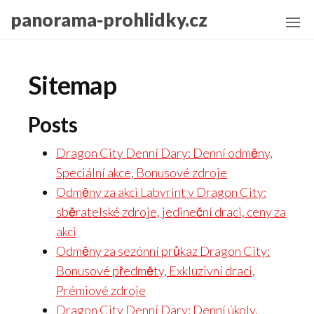
Skip
panorama-prohlidky.cz
to
the
content
Sitemap
Posts
Dragon City Denní Dary: Denní odměny,
Speciální akce, Bonusové zdroje
Odměny za akci Labyrint v Dragon City:
sběratelské zdroje, jedineční draci, ceny za
akci
Odměny za sezónní průkaz Dragon City:
Bonusové předměty, Exkluzivní draci,
Prémiové zdroje
Dragon City Denní Dary: Denní úkoly,