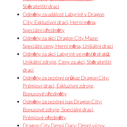
Sběratelští draci
Odměny za událost Labyrint v Dragon
City: Exkluzivní draci, Herní měna,
Speciální předměty
Odměny za akci Dragon City Maze:
Speciální ceny, Herní měna, Unikátní draci
Odměny za akci Labyrint ve městě draků:
Unikátní zdroje, Ceny za akci, Sběratelští
draci
Odměny za sezónní průkaz Dragon City:
Prémioví draci, Exkluzivní zdroje,
Bonusové předměty
Odměny za sezónní pas Dragon City:
Bonusové zdroje, Speciální draci,
Prémiové předměty
Dragon City Denní Dary: Denní výzvy,