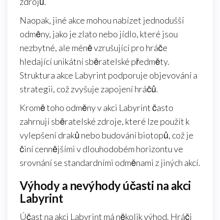
zdrojů.
Naopak, jiné akce mohou nabízet jednodušší
odměny, jako je zlato nebo jídlo, které jsou
nezbytné, ale méně vzrušující pro hráče
hledající unikátní sběratelské předměty.
Struktura akce Labyrint podporuje objevování a
strategii, což zvyšuje zapojení hráčů.
Kromě toho odměny v akci Labyrint často
zahrnují sběratelské zdroje, které lze použít k
vylepšení draků nebo budování biotopů, což je
činí cennějšími v dlouhodobém horizontu ve
srovnání se standardními odměnami z jiných akcí.
Výhody a nevýhody účasti na akci
Labyrint
Účast na akci Labyrint má několik výhod. Hráči