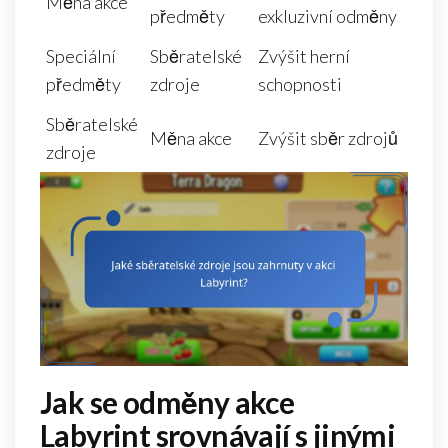
Měna akce
předměty
exkluzivní odměny
Speciální
Sběratelské
Zvýšit herní
předměty
zdroje
schopnosti
Sběratelské
Měna akce
Zvýšit sběr zdrojů
zdroje
Jak se odměny akce
Labyrint srovnávají s jinými