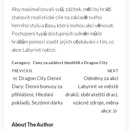
Aby maximalizovali svůj zážitek, měli by hráči
stanovit realistické cíle na základě svého
herního stylu a času, který mohou akci věnovat.
Pochopení typů dostupných odměn může
hráčům pomoci sladit jejich očekávání s tím, co
akce Labyrint nabízí.
Category
Ceny za událost bludiště v Dragon City
Post
Previous
PREVIOUS
NEXT
Next
Dragon City Denní
Odměny za akci
navigation
Post
Post
Dary: Denní bonusy za
Labyrint ve městě
přihlášení, Hledání
draků: sběratelští draci,
pokladů, Sezónní dárky
vzácné zdroje, měna
akce
About The Author