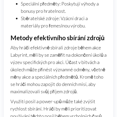
Speciální předměty: Poskytují výhody a
bonusy pro hratelnost.
Sběratelské zdroje: Vzácní draci a
materiály pro řemeslnou výrobu.
Metody efektivního sbírání zdrojů
Aby hráči efektivně sbírali zdroje během akce
Labyrint, měli by se zaměřit na dokončení úkolů a
výzev specifických pro akci. Účast v bitvách a
úkolech může přinést významné odměny, včetně
měny akce a speciálních předmětů. Kromě toho
se hráči mohou zapojit do denních misí, aby
maximalizovali svůj příjem zdrojů.
Využití posil a power-upů může také zvýšit
rychlost sbírání. Hráči by měli prioritizovat
používání těchto posil během vrcholných časů