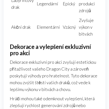
Labyrintový
Legendární
Epický
produkci
drak
zdrojů
Zvyšuje
Akční drak
Elementární
Vzácný
výkon v
bitvách
Dekorace a vylepšení exkluzivní
pro akci
Dekorace exkluzivní pro akci zvyšují estetickou
přitažlivost vašeho Dragon City a zároveň
poskytují výhody pro hratelnost. Tyto dekorace
mohou zvýšit štěstí vašich draků, což vede k
lepšímu výkonu v bitvách a chovu.
Hráči mohou také odemknout vylepšení, která
zlepšují rychlost generování zdrojů nebo