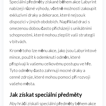
Speciální předměty získané během akce Labyrint
nabízejí různé výhody, včetně možnosti zakoupit
exkluzivní draky a dekorace, které nejsou k
dispozici v jiných obdobích. Například draci s
omezenou dobou často přicházejí s unikátními
schopnostmi, které mohou zlepšit vaši strategii
v bitvách.
Kromě toho lze měnu akce, jako jsou Labyrintové
mince, použít k odemknutí odměn, které
přispívají k vašemu celkovému postupu ve hře.
Tyto odměny často zahrnují mocné draky a
cenné zdroje, které mohou pomoci při rozvoji
vašeho města.
Jak získat speciální předměty
Aby hráči získali speciální předměty během akce