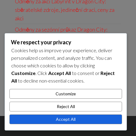
Odměny za akci Labyrint v Dragon City:
sběratelské zdroje, jedineční draci, ceny za
akci
Odměny za sezónní průkaz Dragon City:
Bonusové předměty, Exkluzivní draci,
We respect your privacy
Prémiové zdroje
Cookies help us improve your experience, deliver
Dragon City Denní Dary: Denní úkoly,
personalized content, and analyze traffic. You can
choose which cookies to allow by clicking
Unikátní předměty, Nabídky na omezenou
Customize
. Click
Accept All
to consent or
Reject
dobu
All
to decline non-essential cookies.
Odměny za událost Labyrint v Dragon City:
Exkluzivní draci, ceny za událost, jedinečné
Customize
předměty
Reject All
Accept All
Theme by
EnvoThemes