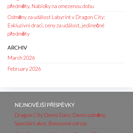
předměty, Nabídky na omezenou dobu
Odměny za událost Labyrint v Dragon City:
Exkluzivní draci, ceny za událost, jedinečné
předměty
ARCHIV
March 2026
February 2026
NEJNOVĚJŠÍ PŘÍSPĚVKY
Dragon City Denní Dary: Denní odměny,
Speciální akce, Bonusové zdroje