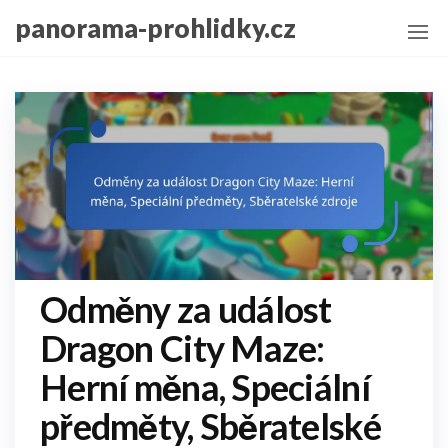
Skip
panorama-prohlidky.cz
to
the
content
Odměny za událost
Dragon City Maze:
Herní měna, Speciální
předměty, Sběratelské