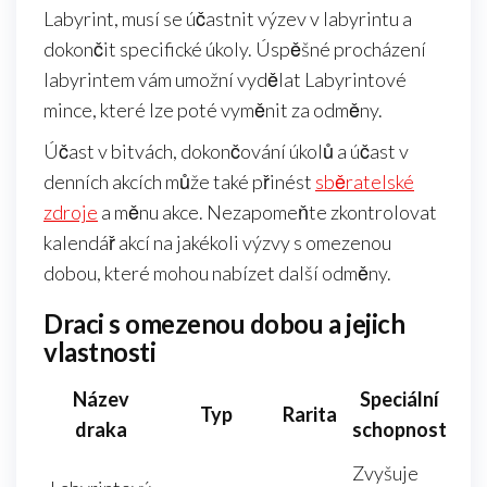
Labyrint, musí se účastnit výzev v labyrintu a
dokončit specifické úkoly. Úspěšné procházení
labyrintem vám umožní vydělat Labyrintové
mince, které lze poté vyměnit za odměny.
Účast v bitvách, dokončování úkolů a účast v
denních akcích může také přinést
sběratelské
zdroje
a měnu akce. Nezapomeňte zkontrolovat
kalendář akcí na jakékoli výzvy s omezenou
dobou, které mohou nabízet další odměny.
Draci s omezenou dobou a jejich
vlastnosti
Název
Speciální
Typ
Rarita
draka
schopnost
Zvyšuje