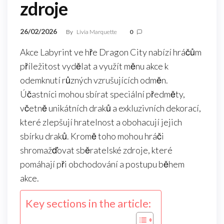
zdroje
26/02/2026
By
Livia Marquette
0
Akce Labyrint ve hře Dragon City nabízí hráčům
příležitost vydělat a využít měnu akce k
odemknutí různých vzrušujících odměn.
Účastníci mohou sbírat speciální předměty,
včetně unikátních draků a exkluzivních dekorací,
které zlepšují hratelnost a obohacují jejich
sbírku draků. Kromě toho mohou hráči
shromažďovat sběratelské zdroje, které
pomáhají při obchodování a postupu během
akce.
Key sections in the article: