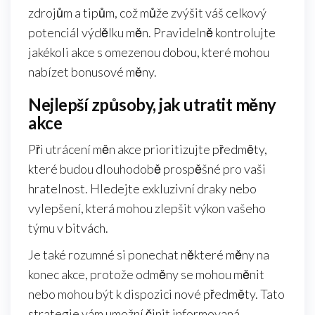
zdrojům a tipům, což může zvýšit váš celkový
potenciál výdělku měn. Pravidelně kontrolujte
jakékoli akce s omezenou dobou, které mohou
nabízet bonusové měny.
Nejlepší způsoby, jak utratit měny
akce
Při utrácení měn akce prioritizujte předměty,
které budou dlouhodobě prospěšné pro vaši
hratelnost. Hledejte exkluzivní draky nebo
vylepšení, která mohou zlepšit výkon vašeho
týmu v bitvách.
Je také rozumné si ponechat některé měny na
konec akce, protože odměny se mohou měnit
nebo mohou být k dispozici nové předměty. Tato
strategie vám umožní činit informovaná