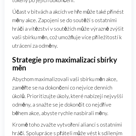
tokeny po jejich dokončení.
Účast v bitvách a akcích ve hře může také přinést
měny akce. Zapojení se do soutěží s ostatními
hráči a vítězství v soutěžích může výrazně zvýšit
vaši sbírku měn, což umožňuje více příležitostí k
utrácení za odměny.
Strategie pro maximalizaci sbírky
měn
Abychom maximalizovali vaši sbírku měn akce,
zaměřte se na dokončení co nejvíce denních
úkolů. Prioritizujte úkoly, které nabízejí nejvyšší
odměny, a snažte se je dokončit co nejdříve
během akce, abyste rychle nasbírali měny.
Kromě toho zvažte vytvoření aliancí s ostatními
hráči. Spolupráce s přáteli může vést k sdíleným