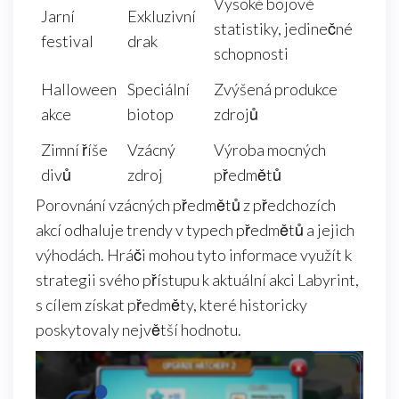
Vysoké bojové
Jarní
Exkluzivní
statistiky, jedinečné
festival
drak
schopnosti
Halloween
Speciální
Zvýšená produkce
akce
biotop
zdrojů
Zimní říše
Vzácný
Výroba mocných
divů
zdroj
předmětů
Porovnání vzácných předmětů z předchozích
akcí odhaluje trendy v typech předmětů a jejich
výhodách. Hráči mohou tyto informace využít k
strategii svého přístupu k aktuální akci Labyrint,
s cílem získat předměty, které historicky
poskytovaly největší hodnotu.