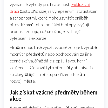
významné výhody pro hratelnost.
Exkluzivní
draci
často přicházejí s vylepšenými statistikami
a schopnostmi, které mohou zvrátit průběh
bitev. Kromě toho speciální biotopy zvyšují
produkci zdrojů, což umožňuje rychlejší
vylepšení a expanze.
Hráči mohou také využít vzácné zdroje k výrobě
mocných předmětů nebo obchodování za jiné
cenné aktiva, čímž dále zlepšují svou herní
zkušenost. Celkově tyto předměty přispívají k
strategičtějšímu přístupu k řízení draků a
rozvoji města.
Jak získat vzácné předměty během
akce
Aby hráči získali vzácné předměty během akce