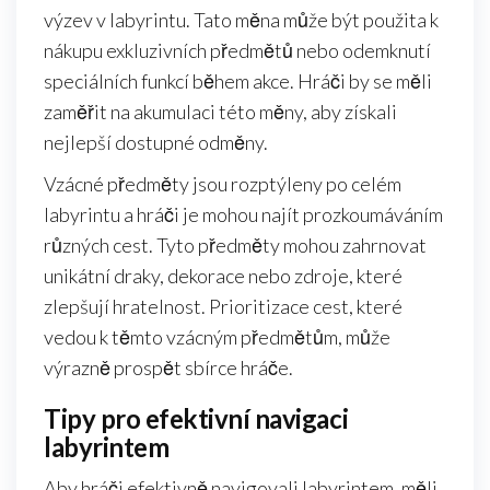
výzev v labyrintu. Tato měna může být použita k
nákupu exkluzivních předmětů nebo odemknutí
speciálních funkcí během akce. Hráči by se měli
zaměřit na akumulaci této měny, aby získali
nejlepší dostupné odměny.
Vzácné předměty jsou rozptýleny po celém
labyrintu a hráči je mohou najít prozkoumáváním
různých cest. Tyto předměty mohou zahrnovat
unikátní draky, dekorace nebo zdroje, které
zlepšují hratelnost. Prioritizace cest, které
vedou k těmto vzácným předmětům, může
výrazně prospět sbírce hráče.
Tipy pro efektivní navigaci
labyrintem
Aby hráči efektivně navigovali labyrintem, měli