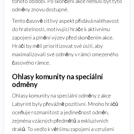
tohoto období. Po skončení akce nemusí být tyto
odměny znovu dostupné.
Tento časově citlivý aspekt přidává naléhavost
do hratelnosti, motivující hráče k aktivnímu
zapojení a plnění výzev před skončením akce.
Hráči by měli prioritizovat své úsilí, aby
maximalizovali své odměny v rámci omezeného
časového rámce.
Ohlasy komunity na speciální
odměny
Ohlasy komunity na speciální odměny z akce
Labyrint byly převážně pozitivní. Mnoho hráčů
oceňuje rozmanitost a jedinečnost odměn,
zejména vzácných předmětů a exkluzivních
draků. To vedlo k většímu zapojení a vzrušení