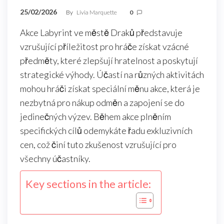
25/02/2026
By
Livia Marquette
0
Akce Labyrint ve městě Draků představuje
vzrušující příležitost pro hráče získat vzácné
předměty, které zlepšují hratelnost a poskytují
strategické výhody. Účastí na různých aktivitách
mohou hráči získat speciální měnu akce, která je
nezbytná pro nákup odměn a zapojení se do
jedinečných výzev. Během akce plněním
specifických cílů odemykáte řadu exkluzivních
cen, což činí tuto zkušenost vzrušující pro
všechny účastníky.
Key sections in the article: