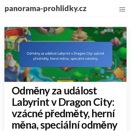
Skip
panorama-prohlidky.cz
to
the
content
Odměny za událost
Labyrint v Dragon City:
vzácné předměty, herní
měna, speciální odměny