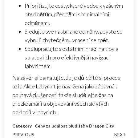
Prioritizujte cesty, které vedou k vzácným
předmětům, před těmi s minimálními
odměnami.
Sledujte své nasbírané odměny, abyste se
vyhnuli zbytečnému vracení se zpět.
Spolupracujte s ostatními hráči na tipy a
strategiích pro efektivnější navigaci
labyrintem.
Na závěr si pamatujte, že je důležité si proces
užít. Akce Labyrint je navržena jako zábavná a
poutavá zkušenost, takže si udělejte čas na
prozkoumání a objevování všech skrytých
pokladů v labyrintu.
Category
Ceny za událost bludiště v Dragon City
Post
Previous
PREVIOUS
NEXT
Next