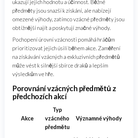
ukazují jejich hodnotu a účinnost. Běžné
předměty jsou snazší k získání, ale nabízejí
omezené výhody, zatímco vzácné předměty jsou
obtížnější najít a poskytují značné výhody.
Pochopení úrovní vzácnosti pomáhá hráčům
prioritizovat jejich úsilí během akce. Zaměření
na získávání vzácných a exkluzivních předmětů
může vést k silnější sbírce draků a lepším
výsledkům ve hře.
Porovnání vzácných předmětů z
předchozích akcí
Typ
Akce
vzácného
Významné výhody
předmětu