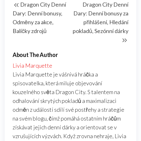
Dragon City Denní
Dragon City Denní
navigation
Post
Post
Dary: Denní bonusy,
Dary: Denní bonusy za
Odměny za akce,
přihlášení, Hledání
Balíčky zdrojů
pokladů, Sezónní dárky
About The Author
Livia Marquette
Livia Marquette je vášnivá hráčka a
spisovatelka, která miluje objevování
kouzelného světa Dragon City. S talentem na
odhalování skrytých pokladů a maximalizaci
odměn z událostí sdílí své postřehy a strategie
na svém blogu, čímž pomáhá ostatním hráčům
získávat jejich denní dárky a orientovat se v
vzrušujících výzvách. Když zrovna nehraje, Livia