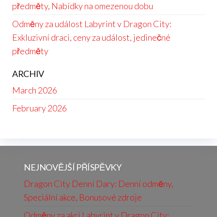
předměty, Nabídky na omezenou dobu
Odměny za událost Labyrint v Dragon City:
Exkluzivní draci, ceny za událost, jedinečné
předměty
ARCHIV
March 2026
February 2026
NEJNOVĚJŠÍ PŘÍSPĚVKY
Dragon City Denní Dary: Denní odměny,
Speciální akce, Bonusové zdroje
Odměny za akci Labyrint v Dragon City: