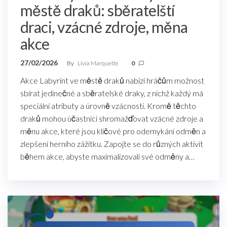
městě draků: sběratelští
draci, vzácné zdroje, měna
akce
27/02/2026
By
Livia Marquette
0
Akce Labyrint ve městě draků nabízí hráčům možnost
sbírat jedinečné a sběratelské draky, z nichž každý má
speciální atributy a úrovně vzácnosti. Kromě těchto
draků mohou účastníci shromažďovat vzácné zdroje a
měnu akce, které jsou klíčové pro odemykání odměn a
zlepšení herního zážitku. Zapojte se do různých aktivit
během akce, abyste maximalizovali své odměny a…