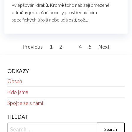
vylepšování draků. Kromě toho nabízejí omezené
odměny jedinečné bonusy prostřednictvím
specifických úkolů nebo událostí, což…
Posts
Previous
1
2
3
4
5
Next
pagination
ODKAZY
Obsah
Kdo jsme
Spojte se s námi
HLEDAT
Search