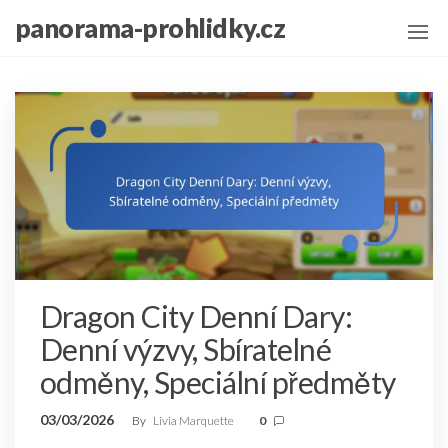
Skip
panorama-prohlidky.cz
to
the
content
Dragon City Denní Dary:
Denní výzvy, Sbíratelné
odměny, Speciální předměty
03/03/2026
By
Livia Marquette
0